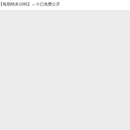
彩票【每期绝杀10码】←※已免费公开