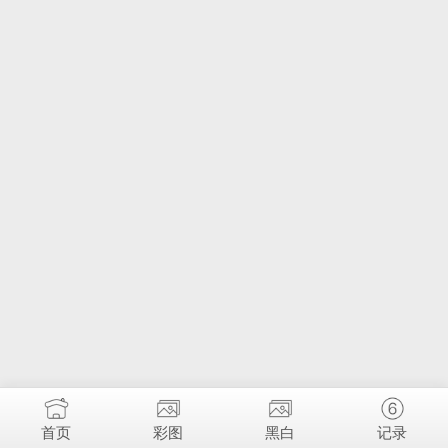
首页
彩图
黑白
记录