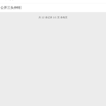
→〖公开三头仲特〗
共 12 条记录 1/1 页 条每页