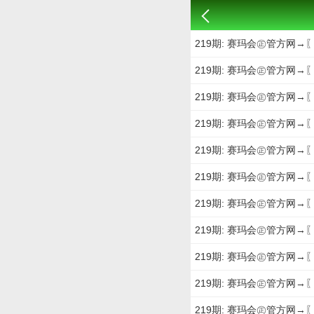
219期: 赛玛会㊣管方网
219期: 赛玛会㊣管方网
219期: 赛玛会㊣管方网
219期: 赛玛会㊣管方网
219期: 赛玛会㊣管方网
219期: 赛玛会㊣管方网
219期: 赛玛会㊣管方网
219期: 赛玛会㊣管方网
219期: 赛玛会㊣管方网→
219期: 赛玛会㊣管方网→
219期: 赛玛会㊣管方网→